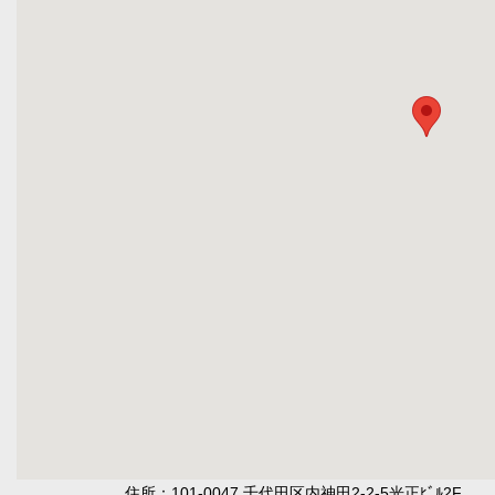
住所：101-0047 千代田区内神田2-2-5光正ﾋﾞﾙ2F