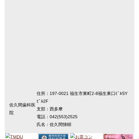
住所：197-0021 福生市東町2-8福生東口ﾋﾞﾙSY
ﾋﾞﾙ2F
佐久間歯科医
支部：西多摩
院
電話：042(553)2525
氏名：佐久間悌樹